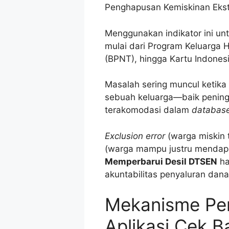
Penghapusan Kemiskinan Eks
Menggunakan indikator ini un
mulai dari Program Keluarga
(BPNT), hingga Kartu Indonesia
Masalah sering muncul ketika
sebuah keluarga—baik penin
terakomodasi dalam
databas
Exclusion error
(warga miskin 
(warga mampu justru mendapa
Memperbarui Desil DTSEN
ha
akuntabilitas penyaluran dana
Mekanisme Pem
Aplikasi Cek B