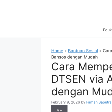
Skip
to
content
Eduk
Home
»
Bantuan Sosial
»
Cara
Bansos dengan Mudah
Cara Memper
DTSEN via A
dengan Mu
February 9, 2026
by
Firman Saputra
A+