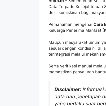
rstka.id
– Kementerian Sosial
Data Terpadu Kesejahteraan S
desil kemiskinan bagi masyara
Pemahaman mengenai
Cara 
Keluarga Penerima Manfaat (
Maupun masyarakat umum yang
sesuai dengan kondisi riil di 
terintegrasi melalui mekanism
Serta verifikasi manual mela
memastikan penyaluran bantua
Disclaimer:
Informas
data dan penetapan de
yang berlaku saat berit