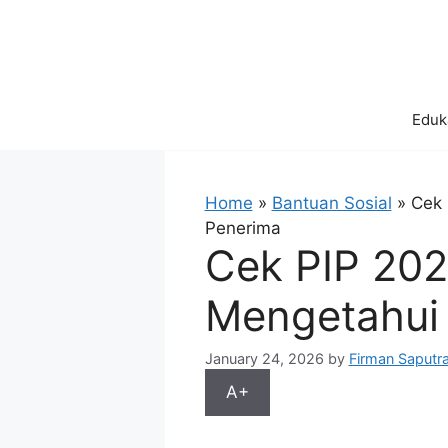
Skip
to
content
Eduk
Home
»
Bantuan Sosial
»
Cek 
Penerima
Cek PIP 2026
Mengetahui 
January 24, 2026
by
Firman Saputr
A+