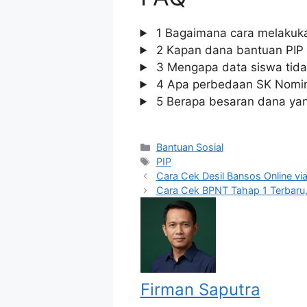
1
Bagaimana cara melakuka
2
Kapan dana bantuan PIP 
3
Mengapa data siswa tida
4
Apa perbedaan SK Nomin
5
Berapa besaran dana yan
Categories
Bantuan Sosial
Tags
PIP
Cara Cek Desil Bansos Online vi
Cara Cek BPNT Tahap 1 Terbar
Firman Saputra