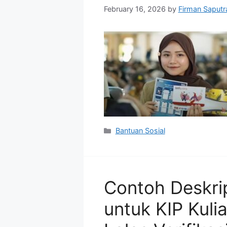
February 16, 2026
by
Firman Saputr
Categories
Bantuan Sosial
Contoh Deskri
untuk KIP Kul