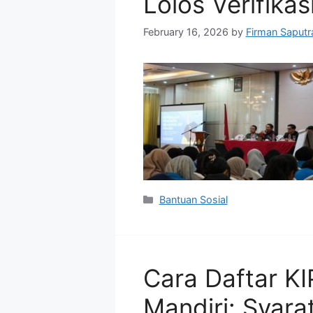
Lolos Verifikas
February 16, 2026
by
Firman Saputr
Categories
Bantuan Sosial
Cara Daftar KI
Mandiri: Syara