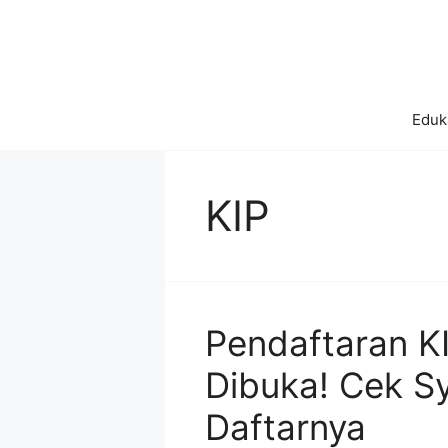
Skip
to
content
Eduk
KIP
Pendaftaran K
Dibuka! Cek S
Daftarnya